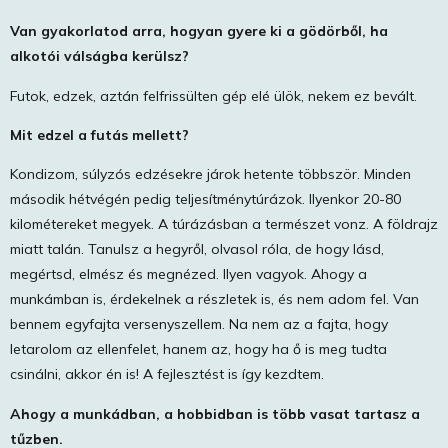
Van gyakorlatod arra, hogyan gyere ki a gödörből, ha
alkotói válságba kerülsz?
Futok, edzek, aztán felfrissülten gép elé ülök, nekem ez bevált.
Mit edzel a futás mellett?
Kondizom, súlyzós edzésekre járok hetente többször. Minden
második hétvégén pedig teljesítménytúrázok. Ilyenkor 20-80
kilométereket megyek. A túrázásban a természet vonz. A földrajz
miatt talán. Tanulsz a hegyről, olvasol róla, de hogy lásd,
megértsd, elmész és megnézed. Ilyen vagyok. Ahogy a
munkámban is, érdekelnek a részletek is, és nem adom fel. Van
bennem egyfajta versenyszellem. Na nem az a fajta, hogy
letarolom az ellenfelet, hanem az, hogy ha ő is meg tudta
csinálni, akkor én is! A fejlesztést is így kezdtem.
Ahogy a munkádban, a hobbidban is több vasat tartasz a
tűzben.