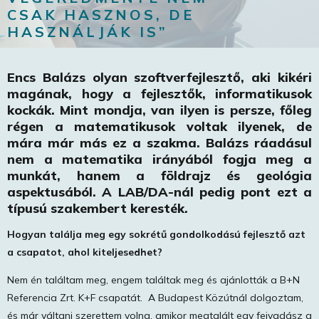
CSAK HASZNOS, DE
HASZNÁLJÁK IS”
Encs Balázs olyan szoftverfejlesztő, aki kikéri
magának, hogy a fejlesztők, informatikusok
kockák. Mint mondja, van ilyen is persze, főleg
régen a matematikusok voltak ilyenek, de
mára már más ez a szakma. Balázs ráadásul
nem a matematika irányából fogja meg a
munkát, hanem a földrajz és geológia
aspektusából. A LAB/DA-nál pedig pont ezt a
típusú szakembert keresték.
Hogyan találja meg egy sokrétű gondolkodású fejlesztő azt
a csapatot, ahol kiteljesedhet?
Nem én találtam meg, engem találtak meg és ajánlották a B+N
Referencia Zrt. K+F csapatát. A Budapest Közútnál dolgoztam,
és már váltani szerettem volna, amikor megtalált egy fejvadász a