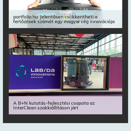
portfolio.hu: Jelentősen csökkentheti a
fertőzések számát egy magyar cég innovációja
A B+N kutatás-fejlesztési csapata az
InterClean szakkiállításon járt