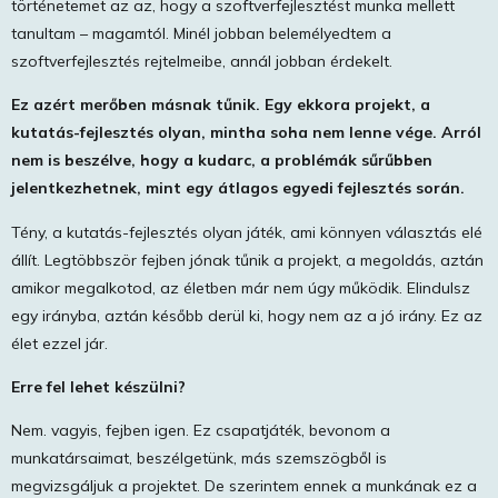
történetemet az az, hogy a szoftverfejlesztést munka mellett
tanultam – magamtól. Minél jobban belemélyedtem a
szoftverfejlesztés rejtelmeibe, annál jobban érdekelt.
Ez azért merőben másnak tűnik. Egy ekkora projekt, a
kutatás-fejlesztés olyan, mintha soha nem lenne vége. Arról
nem is beszélve, hogy a kudarc, a problémák sűrűbben
jelentkezhetnek, mint egy átlagos egyedi fejlesztés során.
Tény, a kutatás-fejlesztés olyan játék, ami könnyen választás elé
állít. Legtöbbször fejben jónak tűnik a projekt, a megoldás, aztán
amikor megalkotod, az életben már nem úgy működik. Elindulsz
egy irányba, aztán később derül ki, hogy nem az a jó irány. Ez az
élet ezzel jár.
Erre fel lehet készülni?
Nem. vagyis, fejben igen. Ez csapatjáték, bevonom a
munkatársaimat, beszélgetünk, más szemszögből is
megvizsgáljuk a projektet. De szerintem ennek a munkának ez a