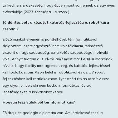
LinkedInen. Érdekesség, hogy éppen most van ennek az egy éves
évfordulója (2023. februárja – a szerk.).
Jó döntés volt a közutat kutatás-fejlesztésre, robotikára
cserélni?
Előző munkahelyemen is pontfelhővel, térinformatikával
dolgoztam, ezért egyrészről nem volt félelmem, másrészről
viszont a nagy szabadság, az alkotás szabadsága motiváló
volt. Annyit tudtam a B+N-ről, amit most már LAB/DA márkának
hívunk, hogy facility management cég, és kutatás-fejlesztéssel
kell foglalkoznom. Azon belül is robotikával és az UV robot
fejlesztéshez kell csatlakoznom. Ilyet azért ritkán utasít vissza
egy olyan ember, aki nem kocka informatikus, és aki
lehetőségeket, a kihívásokat keresi.
Hogyan lesz valakiből térinformatikus?
Földrajz és geológia diplomám van. Ami érdekessé teszi a