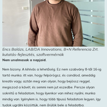
Encs Balázs, LAB/DA Innovations, B+N Referencia Zrt.
kutatás-fejlesztés, szoftvermérnök
Nem unalmasak a napjaid.
Nem bizony. A kihívás a lehetőség. Ez nem szabvány 8-től 16-ig
tartó munka. itt van, hogy felpörögsz, és csinálod, ameddig
kreatív vagy, aztán meg van olyan, hogy bejössz reggel,
megiszod a kávét, és semmi nem jut eszedbe. Persze olyan
sokrétű a feladatom, hogy ilyenkor van mihez nyúlni, munka
mindig van. Igénylem is, hogy több típusú feladatom legyen, így
tudok ugrálni közöttük, nem őrülök bele a feladatba.