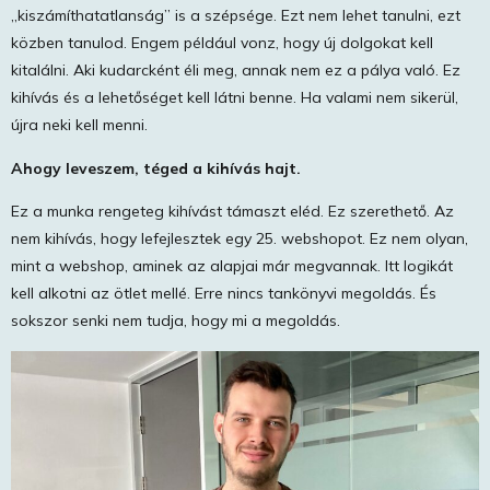
„kiszámíthatatlanság” is a szépsége. Ezt nem lehet tanulni, ezt
közben tanulod. Engem például vonz, hogy új dolgokat kell
kitalálni. Aki kudarcként éli meg, annak nem ez a pálya való. Ez
kihívás és a lehetőséget kell látni benne. Ha valami nem sikerül,
újra neki kell menni.
Ahogy leveszem, téged a kihívás hajt.
Ez a munka rengeteg kihívást támaszt eléd. Ez szerethető. Az
nem kihívás, hogy lefejlesztek egy 25. webshopot. Ez nem olyan,
mint a webshop, aminek az alapjai már megvannak. Itt logikát
kell alkotni az ötlet mellé. Erre nincs tankönyvi megoldás. És
sokszor senki nem tudja, hogy mi a megoldás.