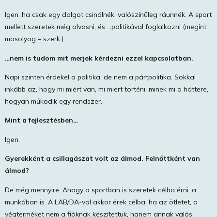
Igen, ha csak egy dolgot csinálnék, valószínűleg ráunnék. A sport
mellett szeretek még olvasni, és …politikával foglalkozni (megint
mosolyog – szerk.).
…nem is tudom mit merjek kérdezni ezzel kapcsolatban.
Napi szinten érdekel a politika, de nem a pártpolitika. Sokkal
inkább az, hogy mi miért van, mi miért történi, minek mi a háttere,
hogyan működik egy rendszer.
Mint a fejlesztésben…
Igen.
Gyerekként a csillagászat volt az álmod. Felnőttként van
álmod?
De még mennyire. Ahogy a sportban is szeretek célba érni, a
munkában is. A LAB/DA-val akkor érek célba, ha az ötletet, a
végterméket nem a fióknak készítettük, hanem annak valós