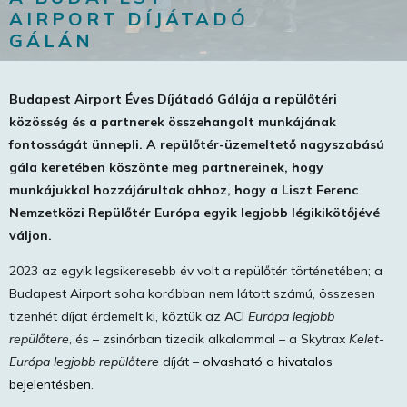
AIRPORT DÍJÁTADÓ
GÁLÁN
Budapest Airport Éves Díjátadó Gálája a repülőtéri
közösség és a partnerek összehangolt munkájának
fontosságát ünnepli. A repülőtér-üzemeltető nagyszabású
gála keretében köszönte meg partnereinek, hogy
munkájukkal hozzájárultak ahhoz, hogy a Liszt Ferenc
Nemzetközi Repülőtér Európa egyik legjobb légikikötőjévé
váljon.
2023 az egyik legsikeresebb év volt a repülőtér történetében; a
Budapest Airport soha korábban nem látott számú, összesen
tizenhét díjat érdemelt ki, köztük az ACI
Európa legjobb
repülőtere
, és – zsinórban tizedik alkalommal – a Skytrax
Kelet-
Európa legjobb repülőtere
díját –
olvasható a hivatalos
bejelentésben
.