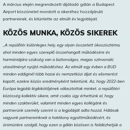
A március elején megrendezett díjátadó gálán a Budapest
Airport köszönetet mondott a sikeréhez hozzájáruló
partnereinek, és kitüntette az elmúlt év legjobbjait.
KÖZÖS MUNKA, KÖZÖS SIKEREK
„
A repülőtér különleges hely, egy olyan összetett ökoszisztéma,
ahol minden egyes szereplő összehangolt működésére és
harmóniájára szükség van a biztonságos, magas színvonalú
utasélményt nyújtó működéshez. Az elmúlt egy évben a BUD
minden eddiginél több hazai és nemzetközi díjat és elismerést
kapott, ezekre közös eredményként tekintünk. Az, hogy 2022-ben
Európa legjobb légikikötőjének választottak minket, a repülőtéri
közösség kollektív sikere, amit csakis úgy érhettünk el, hogy
minden szakterület, valamint minden egyes kollégánk és
partnerünk személy szerint is a legjobbját adta hozzá. Hálásak
vagyunk partnereinknek a hatékony együttműködésért, és
örömünkre szolgál, hogy ezen a gálán közösen is felidézhetjük a