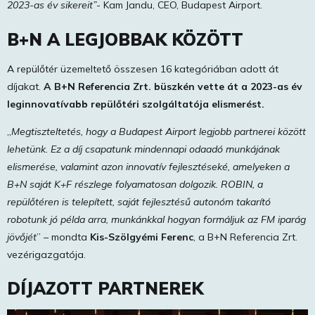
2023-as év sikereit”-
Kam Jandu, CEO, Budapest Airport.
B+N A LEGJOBBAK KÖZÖTT
A repülőtér üzemeltető összesen 16 kategóriában adott át
díjakat.
A B+N Referencia Zrt. büszkén vette át a 2023-as év
leginnovatívabb repülőtéri szolgáltatója elismerést.
„
Megtiszteltetés, hogy a Budapest Airport legjobb partnerei között
lehetünk. Ez a díj csapatunk mindennapi odaadó munkájának
elismerése, valamint azon innovatív fejlesztéseké, amelyeken a
B+N saját K+F részlege folyamatosan dolgozik. ROBIN, a
repülőtéren is telepített, saját fejlesztésű autonóm takarító
robotunk jó példa arra, munkánkkal hogyan formáljuk az FM iparág
jövőjét
” – mondta
Kis-Szölgyémi Ferenc
, a B+N Referencia Zrt.
vezérigazgatója.
DÍJAZOTT PARTNEREK