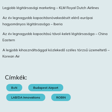
Legjobb légitársasági marketing – KLM Royal Dutch Airlines
Az év legnagyobb kapacitásnövekedését elérő európai
hagyományos légitársasága – Iberia
Az év legnagyobb kapacitású távol-keleti légitársasága – China
Eastern
A legjobb kihasználtsággal közlekedő széles törzsű üzemeltető –
Korean Air
Címkék:
B+N
Budapest Airport
LAB/DA Innovations
ROBIN