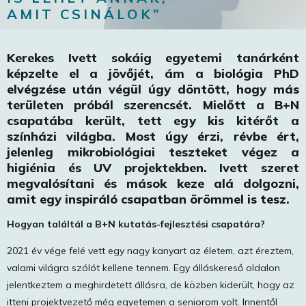
AMIT CSINÁLOK”
Kerekes Ivett sokáig egyetemi tanárként
képzelte el a jövőjét, ám a biológia PhD
elvégzése után végül úgy döntött, hogy más
területen próbál szerencsét. Mielőtt a B+N
csapatába került, tett egy kis kitérőt a
színházi világba. Most úgy érzi, révbe ért,
jelenleg mikrobiológiai teszteket végez a
higiénia és UV projektekben. Ivett szeret
megvalósítani és mások keze alá dolgozni,
amit egy inspiráló csapatban örömmel is tesz.
Hogyan találtál a B+N kutatás-fejlesztési csapatára?
2021 év vége felé vett egy nagy kanyart az életem, azt éreztem,
valami világra szólót kellene tennem. Egy álláskereső oldalon
jelentkeztem a meghirdetett állásra, de közben kiderült, hogy az
itteni projektvezető még egyetemen a seniorom volt. Innentől