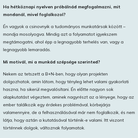
Ha hétköznapi nyelven próbálnád megfogalmazni, mit
mondanál, mivel foglalkozol?
Én vagyok a csinovnyik a tudományos munkatársak között –
mondja mosolyogva. Mindig azt a folyamatot igyekszem
megtámogatni, ahol épp a legnagyobb terhelés van, vagy a
legnagyobb lemaradás.
Mi motivál, mi a munkád szépsége szerinted?
Nekem az tetszett a B+N-ben, hogy olyan projekten
dolgozhatok, amin látom, hogy tényleg lehet valami gyakorlati
haszna, ha sikerül megvalósítani. Én előtte nagyon sok
alapkutatást végeztem, aminek nagyrészt az a lényege, hogy az
ember találkozik egy érdekes problémával, körbejárja
valamennyire, de a felhasználásával már nem foglalkozik, és nem
látja, hogy aztán a kutatásával történik-e valami. Itt viszont
történnek dolgok, változnak folyamatok.