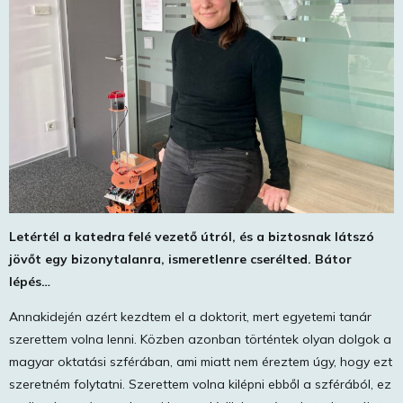
Letértél a katedra felé vezető útról, és a biztosnak látszó
jövőt egy bizonytalanra, ismeretlenre cserélted. Bátor
lépés…
Annakidején azért kezdtem el a doktorit, mert egyetemi tanár
szerettem volna lenni. Közben azonban történtek olyan dolgok a
magyar oktatási szférában, ami miatt nem éreztem úgy, hogy ezt
szeretném folytatni. Szerettem volna kilépni ebből a szférából, ez