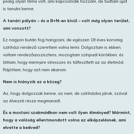
pedig olyan téma volt, ami kapcsolódik hozzám, de tudtam újat
is tanulni benne.
A tanári pályán – és a B+N-en kívül – volt még olyan terület,
ami vonzott?
Ez nagyon bután fog hangzani, de egészen 18 éves koromig
színházi rendező szerettem volna lenni. Dolgoztam is ebben,
voltam rendezőasszisztens, mozogtam színpadi körökben, és
láttam, hogy mennyire stresszes és túlfeszített az az életmód.
Rájöttem, hogy azt nem akarom.
Nem is hiányzik az a közeg?
Az, hogy dolgozzak benne, az nem, de színházba járok, szóval
az élvezeti része megmaradt.
És a mostani szakmádban nem volt ilyen élményed? Mármint,
hogy a valóság ellentmondott volna az elképzelésnek, ami
elvette a kedved?