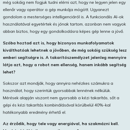
még sokáig nem fogjuk tudni elérni azt, hogy ne legyen jelen egy
ellenőr vagy operátor a gép munkája mögött. Ugyanezt
gondolom a mesterséges intelligenciáról is. A funkcionális AI-ok
használatával egyetértek és jónak tartom, azonban nem vagyok
abban biztos, hogy egy gondolkodásra képes gép lenne a jövő.
Szóba hoztad azt is, hogy bizonyos munkafolyamatok
kiválthatóak lehetnek a jövőben, de még sokáig szükség lesz
emberi segítségre is. A takarítószemélyzet jelenleg mennyire
látja azt, hogy a robot nem ellenség, hanem inkább segítség
lehet?
Sokszor azt mondják, hogy annyira nehézkes számukra a
használat, hogy szerintük gyorsabbak lennének nélkülük.
Mérések alapján viszont nem gyorsabb a kézi takarítás, sőt a
gépi és kézi takarítás kombinálásával körülbelül 40%-kal
hatékonyabb eredmény érhető el.
Az érződik, hogy tele vagy energiával, ha szakmázni kell.