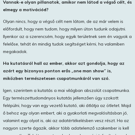
Vannak-e olyan pillanatok, amikor nem látod a végső célt, és
elmegy a motivációd?
Olyan nincs, hogy a végső célt nem látom, de az már velem is
előfordult, hogy nem tudom, hogy milyen úton tudunk odajutni.
Ilyenkor az a szerencsém, hogy egyik területnek sem én vagyok a
felelőse, tehát én mindig tudok segítséget kérni, ha valamiben
megakadok.
Ha kutatásról hall az ember, akkor azt gondolja, hogy az
azért egy bizonyos ponton erős „one man show” is,
miközben természetesen csapatmunkáról van szó.
Igen, szerintem a kutatás a mai világban abszolút csapatmunka.
Egy természettudományos kutatás jellemzően úgy szokott
felépülni, hogy van egy vezető kutató, aki átlátja az ötletet. Majd
ő behoz egy olyan embert, aki a gyakorlati megvalósításban jó,
valamint egy olyat is, aki az adatértékelésben vesz részt. Ha az
nagyon szerte ágazik, akkor több adatelemző szakember is kell