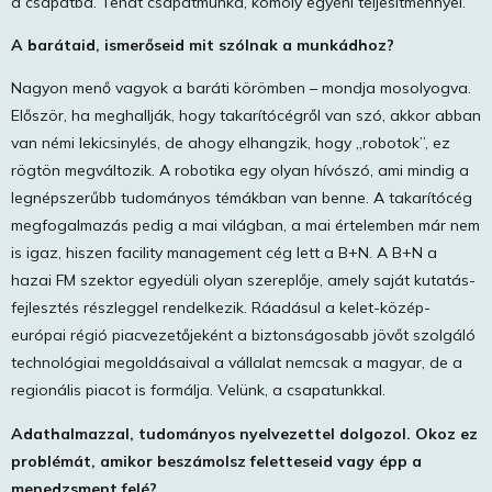
a csapatba. Tehát csapatmunka, komoly egyéni teljesítménnyel.
A barátaid, ismerőseid mit szólnak a munkádhoz?
Nagyon menő vagyok a baráti körömben – mondja mosolyogva.
Először, ha meghallják, hogy takarítócégről van szó, akkor abban
van némi lekicsinylés, de ahogy elhangzik, hogy „robotok”, ez
rögtön megváltozik. A robotika egy olyan hívószó, ami mindig a
legnépszerűbb tudományos témákban van benne. A takarítócég
megfogalmazás pedig a mai világban, a mai értelemben már nem
is igaz, hiszen facility management cég lett a B+N. A B+N a
hazai FM szektor egyedüli olyan szereplője, amely saját kutatás-
fejlesztés részleggel rendelkezik. Ráadásul a kelet-közép-
európai régió piacvezetőjeként a biztonságosabb jövőt szolgáló
technológiai megoldásaival a vállalat nemcsak a magyar, de a
regionális piacot is formálja. Velünk, a csapatunkkal.
Adathalmazzal, tudományos nyelvezettel dolgozol. Okoz ez
problémát, amikor beszámolsz feletteseid vagy épp a
menedzsment felé?