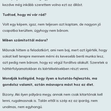
kezdve még inkább szerettem volna ezt az állást.
Tudtad, hogy mi vár rád?
Volt egy képem, igaz, nem teljesen azt kaptam, de nagyon jó
csapatba kerültem, úgyhogy nem bánom.
Miben számítottál másra?
Másnak hittem a feladatkört, ami nem baj, mert azt ígérték, hogy
sokat kell terepre mennem mérni és kevesebb benti munka lesz,
azt pedig nem bánom, hogy ez végül fordítva alakult. Szeretek a
háttérfolyamatokban és kiértékelésekben részt venni.
Mondják kollégáid, hogy ilyen a kutatás-fejlesztés, ma
gondolsz valamit, aztán másnapra mást hoz az élet.
Bizony. Aki ilyen pályára megy, annak nem csak kitartónak kell
lenni, rugalmasnak is. Talán ettől is szép ez az iparág, nem
unalmas, nem egyhangú.