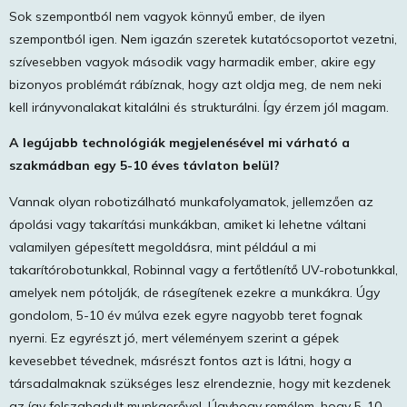
Sok szempontból nem vagyok könnyű ember, de ilyen
szempontból igen. Nem igazán szeretek kutatócsoportot vezetni,
szívesebben vagyok második vagy harmadik ember, akire egy
bizonyos problémát rábíznak, hogy azt oldja meg, de nem neki
kell irányvonalakat kitalálni és strukturálni. Így érzem jól magam.
A legújabb technológiák megjelenésével mi várható a
szakmádban egy 5-10 éves távlaton belül?
Vannak olyan robotizálható munkafolyamatok, jellemzően az
ápolási vagy takarítási munkákban, amiket ki lehetne váltani
valamilyen gépesített megoldásra, mint például a mi
takarítórobotunkkal, Robinnal vagy a fertőtlenítő UV-robotunkkal,
amelyek nem pótolják, de rásegítenek ezekre a munkákra. Úgy
gondolom, 5-10 év múlva ezek egyre nagyobb teret fognak
nyerni. Ez egyrészt jó, mert véleményem szerint a gépek
kevesebbet tévednek, másrészt fontos azt is látni, hogy a
társadalmaknak szükséges lesz elrendeznie, hogy mit kezdenek
az így felszabadult munkaerővel. Úgyhogy remélem, hogy 5-10