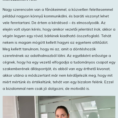
Nagy szerencsém van a főnökeimmel, a közvetlen felettesemmel
például nagyon könnyű kommunikálni, és baráti viszonyt lehet
vele fenntartani. De értem a kérdésed – és elmosolyodik. Az
elején volt olyan kérés, hogy amikor vezetői jelentést írok, akkor a
végén legyen egy rövid, bárkinek kiadható összefoglaló. Tehát
nekem is magam mögött kellett hagyni az egyetemi attitűdöt.
Meg kellett tanulnom, hogy mi az, amit a döntéshozók
szeretnének az adathalmazból látni. Az egyébként erőssége a
cégnek, hogy ha egy vezető elfogadja a tudományos csapat egy
szakemberének álláspontját, és abból van egy érthető kivonat,
akkor utána a módszertant már nem kérdőjelezik meg, hogy mit
miért mértünk és értékeltünk, tehát van egy bizalom felénk. Ezzel
a bizalommal nem csak jó dolgozni, de motiváló is.