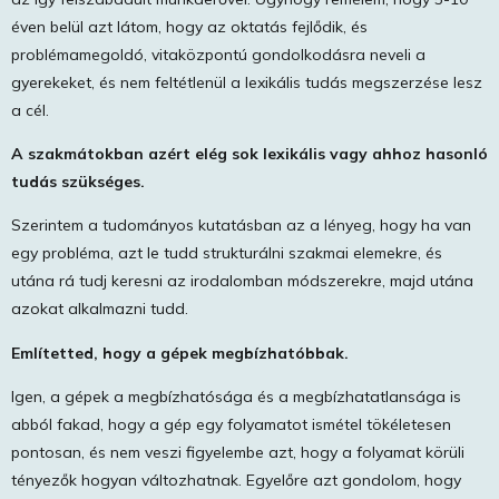
éven belül azt látom, hogy az oktatás fejlődik, és
problémamegoldó, vitaközpontú gondolkodásra neveli a
gyerekeket, és nem feltétlenül a lexikális tudás megszerzése lesz
a cél.
A szakmátokban azért elég sok lexikális vagy ahhoz hasonló
tudás szükséges.
Szerintem a tudományos kutatásban az a lényeg, hogy ha van
egy probléma, azt le tudd strukturálni szakmai elemekre, és
utána rá tudj keresni az irodalomban módszerekre, majd utána
azokat alkalmazni tudd.
Említetted, hogy a gépek megbízhatóbbak.
Igen, a gépek a megbízhatósága és a megbízhatatlansága is
abból fakad, hogy a gép egy folyamatot ismétel tökéletesen
pontosan, és nem veszi figyelembe azt, hogy a folyamat körüli
tényezők hogyan változhatnak. Egyelőre azt gondolom, hogy