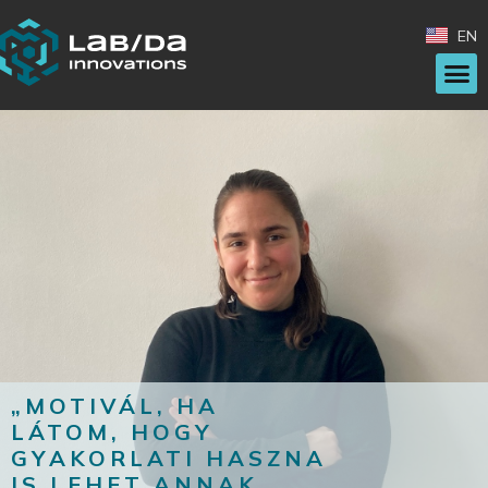
EN
„MOTIVÁL, HA
LÁTOM, HOGY
GYAKORLATI HASZNA
IS LEHET ANNAK,