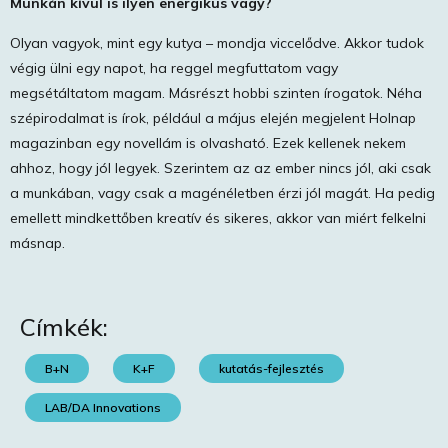
Munkán kívül is ilyen energikus vagy?
Olyan vagyok, mint egy kutya – mondja viccelődve. Akkor tudok
végig ülni egy napot, ha reggel megfuttatom vagy
megsétáltatom magam. Másrészt hobbi szinten írogatok. Néha
szépirodalmat is írok, például a május elején megjelent Holnap
magazinban egy novellám is olvasható. Ezek kellenek nekem
ahhoz, hogy jól legyek. Szerintem az az ember nincs jól, aki csak
a munkában, vagy csak a magénéletben érzi jól magát. Ha pedig
emellett mindkettőben kreatív és sikeres, akkor van miért felkelni
másnap.
Címkék:
B+N
K+F
kutatás-fejlesztés
LAB/DA Innovations